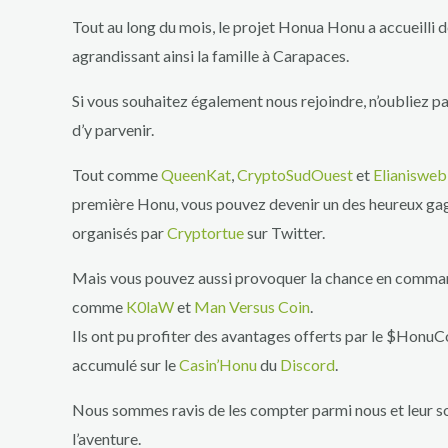
Tout au long du mois, le projet Honua Honu a accueilli 
agrandissant ainsi la famille à Carapaces.
Si vous souhaitez également nous rejoindre, n’oubliez pa
d’y parvenir.
Tout comme
QueenKat
,
CryptoSudOuest
et
Elianiswe
première Honu, vous pouvez devenir un des heureux g
organisés par
Cryptortue
sur Twitter.
Mais vous pouvez aussi provoquer la chance en comma
comme
K0laW
et
Man Versus Coin
.
Ils ont pu profiter des avantages offerts par le $HonuCo
accumulé sur le
Casin’Honu
du
Discord
.
Nous sommes ravis de les compter parmi nous et leur s
l’aventure.