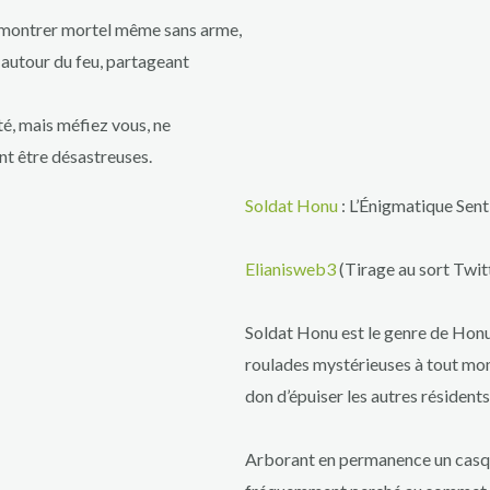
se montrer mortel même sans arme,
s autour du feu, partageant
té, mais méfiez vous, ne
nt être désastreuses.
Soldat Honu
: L’Énigmatique Sen
Elianisweb3
(Tirage au sort Twit
Soldat Honu est le genre de Honu 
roulades mystérieuses à tout mome
don d’épuiser les autres résidents d
Arborant en permanence un casque