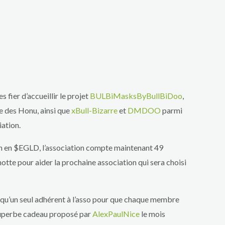
fier d’accueillir le projet
BULBiMasksByBullBiDoo
,
ive des Honu, ainsi que
xBull-Bizarre
et
DMDOO
parmi
ation.
ion en $EGLD, l’association compte maintenant 49
tte pour aider la prochaine association qui sera choisi
s qu’un seul adhérent à l’asso pour que chaque membre
superbe cadeau proposé par
AlexPaulNice
le mois